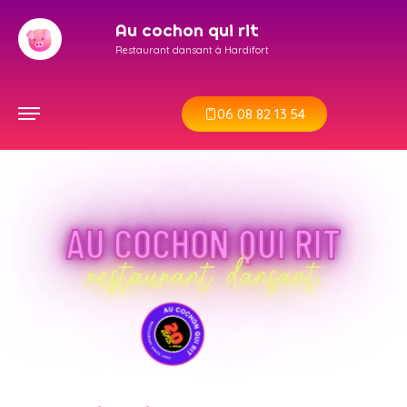
Au cochon qui rit
Restaurant dansant à Hardifort
06 08 82 13 54
AU COCHON QUI RIT
restaurant dansant